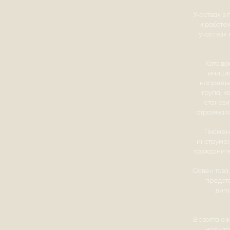
Участвах в
и работех
участвах 
Като до
инициа
напредък
група, к
станови
отразявах
Писмени
инструмен
гражданите
Освен това
предст
дипл
В своята еж
най-при