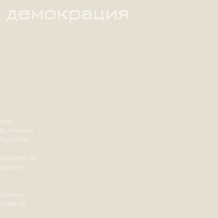
демокрация
в два
ди, член на
 до 2024г.
ажданите на
жданите
дателни
влияят на