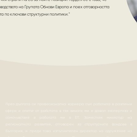
оводството на Групата Обнови Европа и поех отговорността
та по ключови структурни политики."
През дългата си професионална кариера съм работила в различни
сфери и опитът от работата в тях винаги ми е давал експертиза и
самочувствие в работата ми в ЕП. Заместник министър на
регионалното развитие, отговорен за структурните фондове в
България, и преди това изпълнителен директор на сдружение на