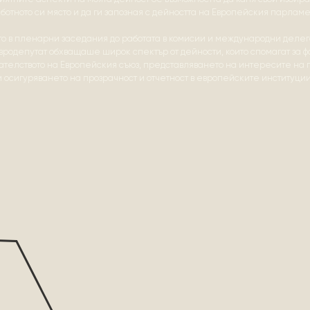
ботното си място и да ги запозная с дейността на Европейския парламе
то в пленарни заседания до работата в комисии и международни делег
евродепутат обхващаше широк спектър от дейности, които спомагат за 
ателството на Европейския съюз, представляването на интересите на
и осигуряването на прозрачност и отчетност в европейските институции