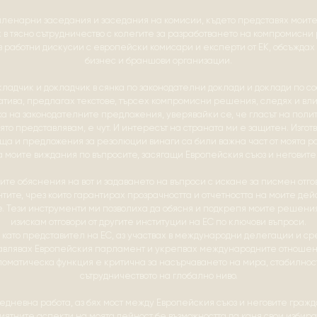
 пленарни заседания и заседания на комисии, където представях моит
 в тясно сътрудничество с колегите за разработването на компромисн
в работни дискусии с европейски комисари и експерти от ЕК, обсъждах
бизнес и браншови организации.
кладчик и докладчик в сянка по законодателни доклади и доклади по с
тива, предлагах текстове, търсех компромисни решения, следях и вл
а на законодателните предложения, уверявайки се, че гласът на поли
оято представлявам, е чут. И интересът на страната ми е защитен. Изгот
ща и предложения за резолюции винаги са били важна част от моята ра
а моите виждания по въпросите, засягащи Европейския съюз и неговите
те обяснения на вот и задаването на въпроси с искане за писмен отго
тите, чрез които гарантирах прозрачността и отчетността на моите дей
. Тези инструменти ми позволиха да обясня и подкрепя моите решения,
изискам отговори от другите институции на ЕС по ключови въпроси.
, като представител на ЕС, аз участвах в международни делегации и ср
авлявах Европейския парламент и укрепвах международните отношени
оматическа функция е критична за насърчаването на мира, стабилнос
сътрудничеството на глобално ниво.
едневна работа, аз бях мост между Европейския съюз и неговите гражд
ятните аспекти на моята дейност бе възможността да каня свои избир