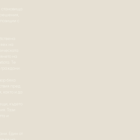
е становища
и решения,
 позиции с
обствена
ияех на
тическата
вянето на
бота. Те
 граждани.
вор бяха
ствия пред
 както и да
ещи, където
я. Тази
тта и
ани. Един от
атели на