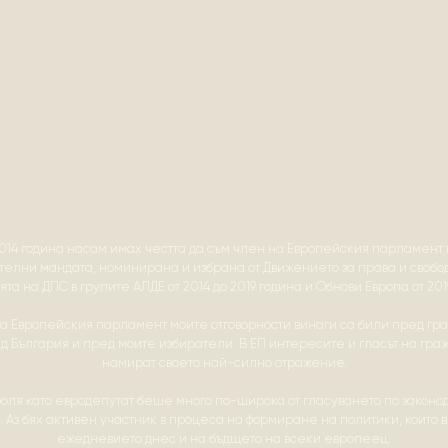
014 година насам имах честта да съм член на Европейския парламент 
елни мандата, номинирана и избрана от Движението за права и свобо
та на ДПС в групите АЛДЕ от 2014 до 2019 година и Обнови Европа от 2019
на Европейския парламент моите отговорности винаги са били пред гр
ед България и пред моите избиратели. В ЕП интересите и гласът на гра
намират своето най-силно отражение.
роля като евродепутат беше много по-широка от гласуването по законо
. Аз бях активен участник в процеса на формиране на политики, които 
ежедневието днес и на бъдщето на всеки европеец.