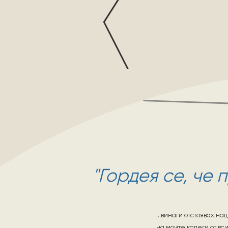
"Гордея се, че 
...винаги отстоявах н
на моите колеги от вси