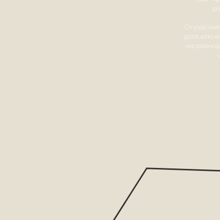
ра
От участие
роля като 
на законод