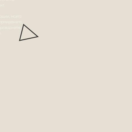
нт.
ации, моята
формирането
 гражданите
.