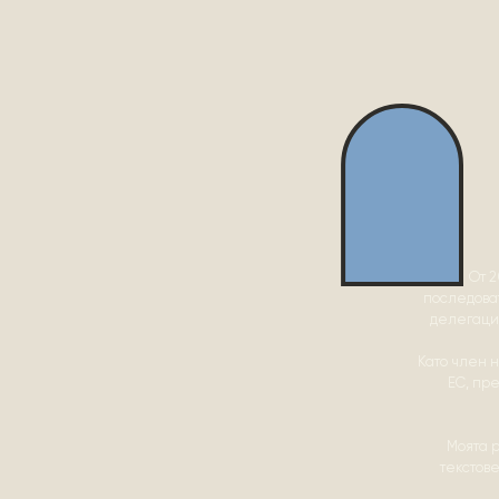
От 2
последоват
делегация
Като член 
ЕС, пр
Моята 
текстове