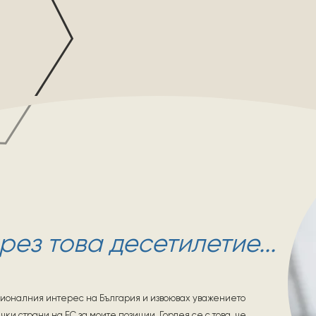
през това десетилетие...
ационалния интерес на България и извоювах уважението
чки страни на ЕС за моите позиции. Гордея се с това, че