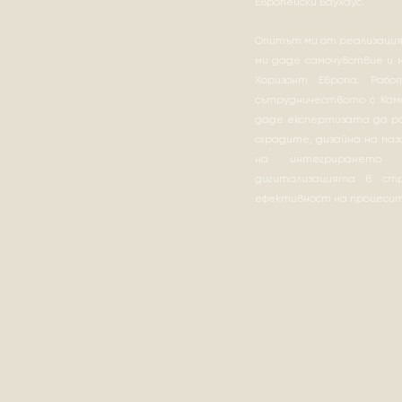
Европейски Баухаус.
Опитът ми от реализация
ми даде самочувствие и 
Хоризонт Европа. Раб
сътрудничеството с Кам
даде експертизата да р
сградите, дизайна на па
на интегрирането 
дигитализацията в ст
ефективност на процеси