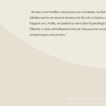
...винаги отстоявах националния интерес на Бъл
уважението на моите колеги от всички страни н
Гордея се с това, че работих активно в ръковод
Европа и поех отговорността за позициите на г
структурни политики."
През дългата си професио
сфери и опитът от р