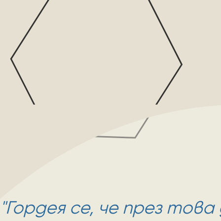
"Гордея се, че през това