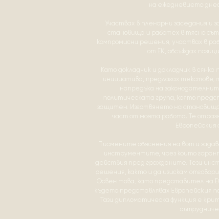
на ежедневието днес
Участвах в пленарни заседания и 
становища и работех в тясно сът
компромисни решения, участвах в ра
от ЕК, обсъждах позиц
Като докладчик и докладчик в сянка
инициатива, предлагах текстове, т
напредъка на законодателните
политическата група, която предс
защитен. Изготвянето на становища 
част от моята работа. Те отраз
Европейския 
Писмените обяснения на вот и задава
инструментите, чрез които гара
действия пред гражданите. Тези инст
решения, както и да изискам отговори
Освен това, като представител на ЕС
където представлявах Европейския 
Тази дипломатическа функция е кри
сътрудничес