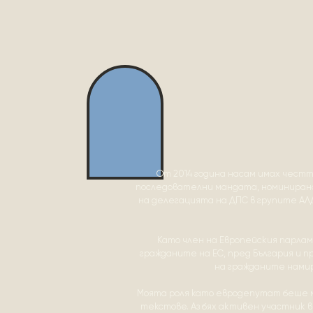
От 2014 година насам имах честт
последователни мандата, номинирана 
на делегацията на ДПС в групите АЛДЕ
Като член на Европейския парла
гражданите на ЕС, пред България и 
на гражданите нами
Моята роля като евродепутат беше м
текстове. Аз бях активен участник в