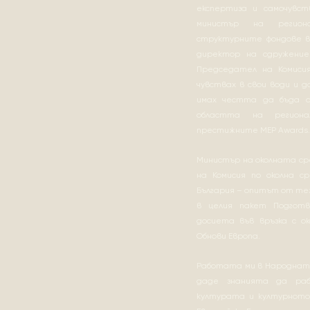
експертиза и самочувс
министър на регион
структурните фондове в
директор на сдружение
Председател на Комиси
чувствах в свои води и д
имах честта да бъда о
областта на регион
престижните MEP Awards.
Министър на околната ср
на Комисия по околна с
България – опитът от тез
в целия пакет Подготв
досиета във връзка с о
Обнови Европа.
Работата ми в Народната
даде знанията да ра
културата и културното