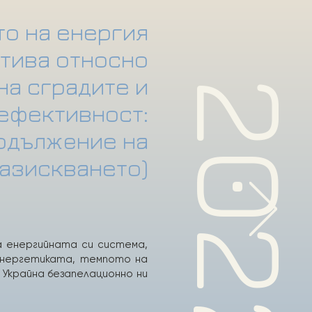
то на енергия
ктива относно
на сградите и
20
ефективност:
родължeние на
азискването)
а енергийната си система,
енергетиката, темпото на
 Украйна безапелационно ни