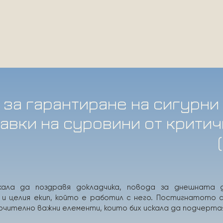
 за гарантиране на сигурни
авки на суровини от крити
кала да поздравя докладчика, повода за днешната 
и целия екип, който е работил с него. Постигнатото 
лючително важни елементи, които бих искала да подчерта