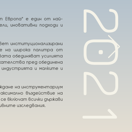
20
т Европа“ е един от най-
ели, иновативни подходи и
вет институционализирани
не на широка палитра от
твата обединяват усилията
викателства пред обединена
 индустрията и малките и
аждане на инструментариум
аксимално въздействие на
се включат всички държави
ивните изследвания.