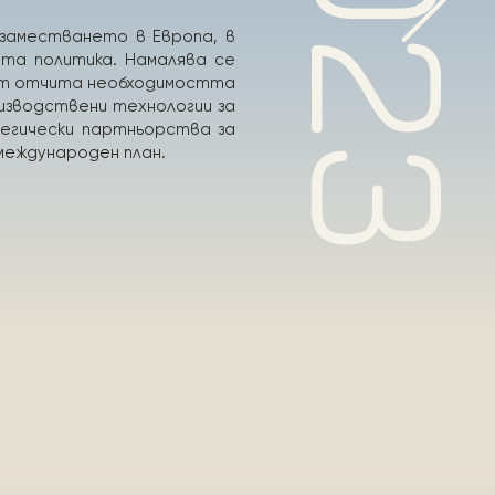
202
заместването в Европа, в
та политика. Намалява се
ът отчита необходимостта
изводствени технологии за
тегически партньорства за
международен план.