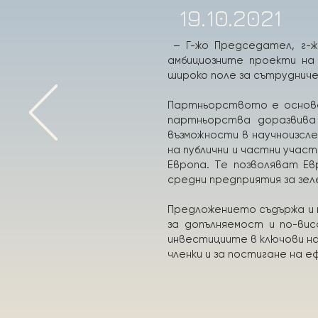
19.10.2021
– Г-жо Председател, г-ж
амбициозните проекти на 
широко поле за сътруднич
Партньорството е основе
партньорства доразвива
възможности в научноизсл
на публични и частни учас
Европа. Те позволяват Е
средни предприятия за зел
Предложението съдържа и 
за допълняемост и по-ви
инвестициите в ключови н
членки и за постигане на 