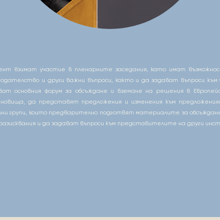
нт взимат участие в пленарните заседания, като имат възможнос
нодателство и други важни въпроси, както и да задават въпроси към 
ват основния форум за обсъждане и вземане на решения в Европе
новища, да представят предложения и изменения към предложения
отни групи, които предварително подготвят материалите за обсъждане
 разисквания и да задават въпроси към представителите на други инст