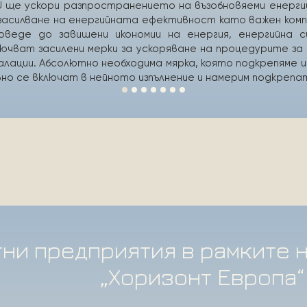
U ще ускори разпространението на възобновяеми енергий
засилване на енергийната ефективност като важен ком
веде до завишени икономии на енергия, енергийна с
ючват засилени мерки за ускоряване на процедурите за
талации. Абсолютно необходима мярка, която подкрепяме 
но се включат в нейното изпълнение и намерим подкреп
ни предприятия в рамките 
„Хоризонт Европа“