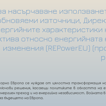
за насърчаване използване
обновяеми източници, Дире
ергийните характеристики 
ктива относно енергийната 
изменения (REPowerEU) (п
р
порно Европа се нуждае от цялостна трансформация н
 ключови решения, касаещи политиките в областта на 
ергиен преход и на енергийна независимост. Войната в
 за бъдещето на Европа.