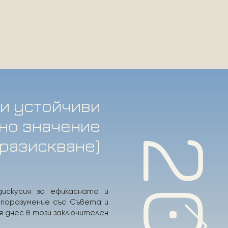
 и устойчиви
чно значение
(разискване)
дискусия за ефикасната и
споразумение със Съвета и
я днес в този заключителен