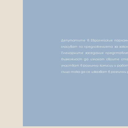
Депутатите в Европейския парламе
гласуват по предложенията за зако
Пленарните заседания представля
възможност да излагат своите ста
участват в различни комисии и раб
също така да се изказват в различни