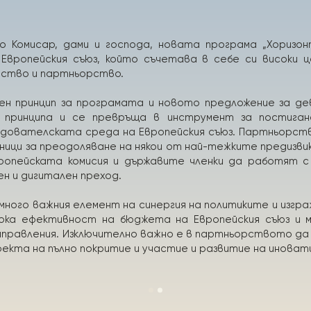
о Комисар, дами и господа, новата програма „Хоризон
Европейския съюз, който съчетава в себе си високи ц
ество и партньорство.
н принцип за програмата и новото предложение за де
 принципа и се превръща в инструмент за постига
едователската среда на Европейския съюз. Партньорс
тници за преодоляване на някои от най-тежките предиз
вропейската комисия и държавите членки да работят с
ен и дигитален преход.
много важния елемент на синергия на политиките и изгр
сока ефективност на бюджета на Европейския съюз и м
аправления. Изключително важно е в партньорството да 
ефекта на пълно покритие и участие и развитие на иноват