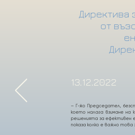
Директива 
от въз
ен
Дире
13.12.2022
– Г-жо Председател, безс
което налага взимане на
решенията за ефективен ен
показа колко е важно това