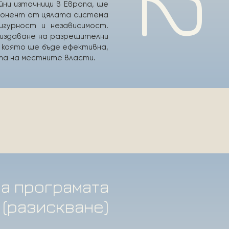
ни източници в Европа, ще
понент от цялата система
игурност и независимост.
 издаване на разрешителни
и която ще бъде ефективна,
ата на местните власти.
на програмата
 (разискване)