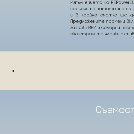
Изпълнението на REPowerE
насърчи по нататъшното 
и в крайна сметка ще до
Предложените промени вкл
за нови ВЕИ и соларни инс
ако страните членки актив
Съвмест