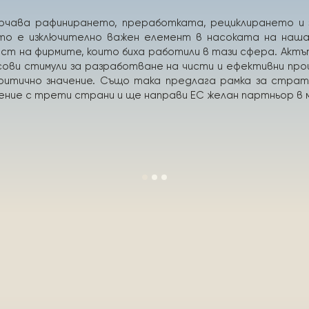
ърчава рафинирането, преработката, рециклирането и 
ето е изключително важен елемент в насоката на наша
т на фирмите, които биха работили в тази сфера. Акт
ови стимули за разработване на чисти и ефективни про
ритично значение. Също така предлага рамка за стра
ение с трети страни и ще направи ЕС желан партньор в 