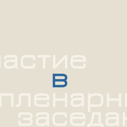
частие
в
пленар
заседа