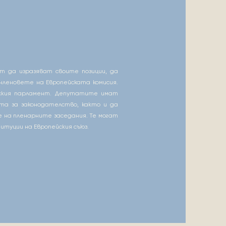
т да изразяват своите позиции, да
членовете на Европейската комисия.
йския парламент. Депутатите имат
та за законодателство, както и да
 на пленарните заседания. Те могат
итуции на Европейския съюз.