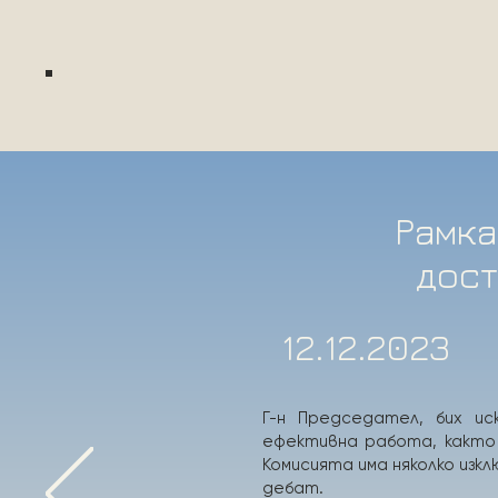
Рамка
дост
12.12.2023
Г-н Председател, бих ис
ефективна работа, както 
Комисията има няколко изк
дебат.