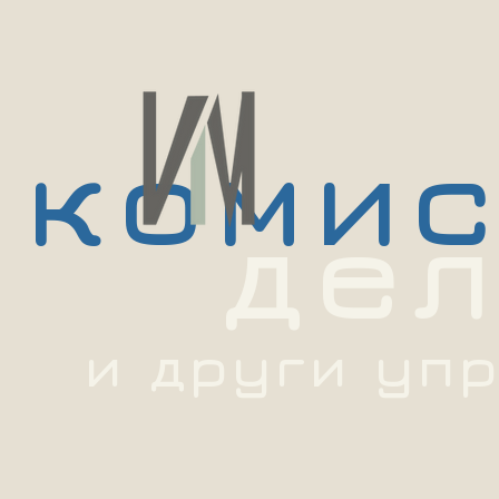
коми
де
и други у