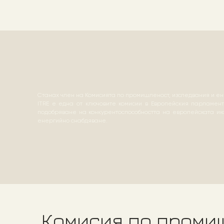
Станах член на Комисията по промишленост, изследвания и ен
ITRE е една от ключовите комисии в Европейския парламент
подобряване на конкурентоспособността на европейската ик
енергийно снабдяване.
Комисия по промиш