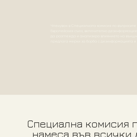
Членувах в
Специалната комисия по въпросите 
Европейския съюз, включително дезинформацият
да разглежда и анализира влиянието на външни
предлага мерки за борба с дезинформацията и
Специална комисия п
намеса във всички 