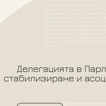
Делегацията в Парламентарния комитет по 
за поддържането и развитието на парламен
играе ключова роля в процеса на европейс
реформи, принципите на правовата държава,
икономическото развитие на страната. Рабо
срещи между членовете на Европейския пар
Тези взаимодействия позволяват на двете с
интеграция и да обсъдят двустранни или ре
Чрез своята дейност, D-RS допринася за за
Европейския съюз и Сърбия и играе важна р
интеграция.
Делегацията в Пар
стабилизиране и асоц