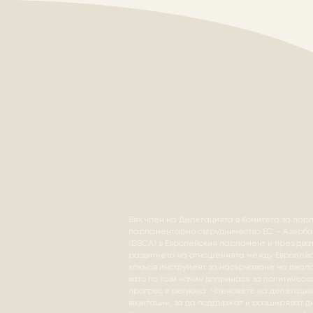
Бях член на
Делегацията в Комитета за пар
парламентарно сътрудничество ЕС – Азерба
(DSCA) в Европейския парламент и през два
развитието на отношенията между Европейск
ключов инструмент за насърчаване на диалог
като по този начин допринася за политическ
прогрес в региона.
Членовете на делегация
визитации, за да поддържат и разширяват д