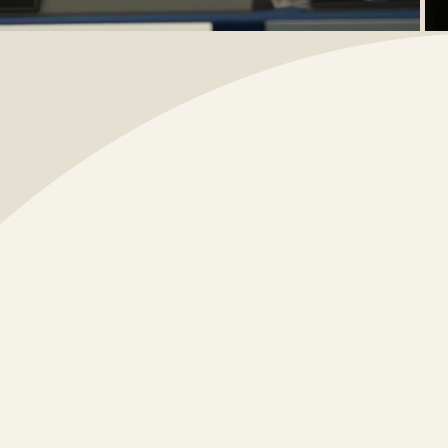
Бях член на
Делегацията в Парламентарната а
на Европейския парламент за насърчаване на
съюз и страните от Източното партньорство, к
Молдова и Украйна и през двата си мандата 
многостранен форум, създаден с цел укрепван
между ЕС и тези страни, както и за насърчав
просперитета в региона. Парламентарната а
представители на Европейския парламент и п
обсъждат различни въпроси, свързани със сът
възможност за обмен на мнения и най-добри п
бъдещи действия. Асамблеята работи чрез няко
специфични тематични области, като демокра
социални въпроси. Тези структури улесняват 