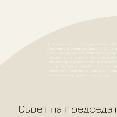
В качеството си на председател на комисия, 
(Conference of Committee Chairs - CCC) в Е
координирането на законодателната работа 
председателите на комисии е ключов за ефек
осигурява структуриран подход към законода
планиране, Съветът допринася за ускоряван
последователността на приетите закони. Той
реактивен към променящите се нужди и пред
Съвет на председат