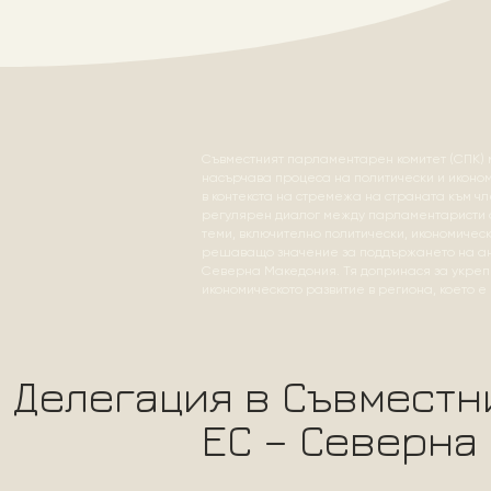
Съвместният парламентарен комитет (СПК) 
насърчава процеса на политически и иконо
в контекста на стремежа на страната към чл
регулярен диалог между парламентаристи о
теми, включително политически, икономическ
решаващо значение за поддържането на анг
Северна Македония. Тя допринася за укрепв
икономическото развитие в региона, което е
Делегация в Съвместн
ЕС – Северна