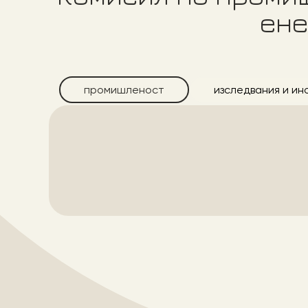
ене
промишленост
изследвания и ин