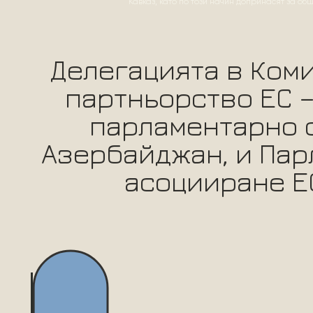
Кавказ, като по този начин допринасят за об
Делегацията в Ком
партньорство ЕС –
парламентарно 
Азербайджан, и Пар
асоцииране Е