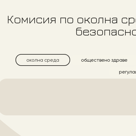
Комисия по околна ср
безопасно
oколна среда
oбществено здраве
регула