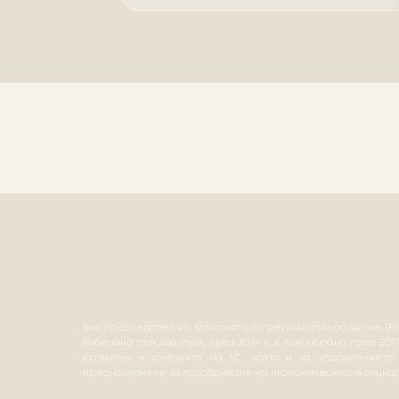
Бях председател на Комисията по регионално развитие (R
Избирана съм два пъти, през 2014 г. и преизбрана през 201
развитие и кохезията на ЕС, както и за управлението
предназначени за подобряване на икономическото и социа