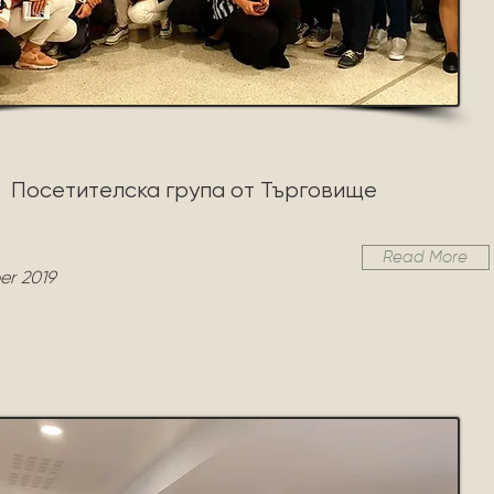
Посетителска група от Търговище
Read More
er 2019