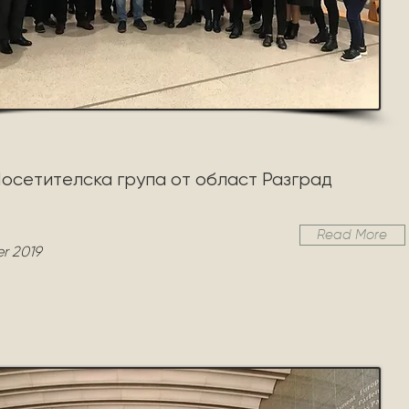
осетителска група от област Разград
Read More
r 2019