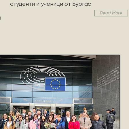
студенти и ученици от Бургас
Read More
3