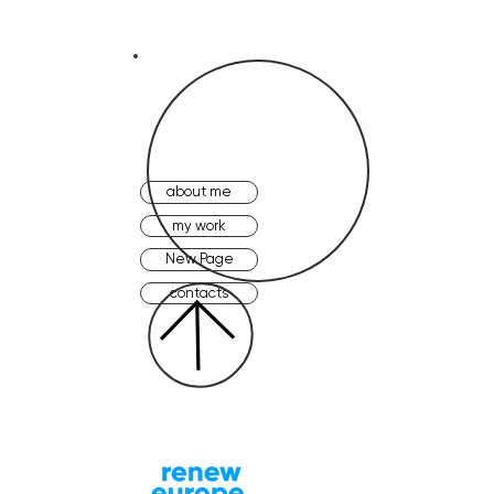
about me
my work
New Page
contacts