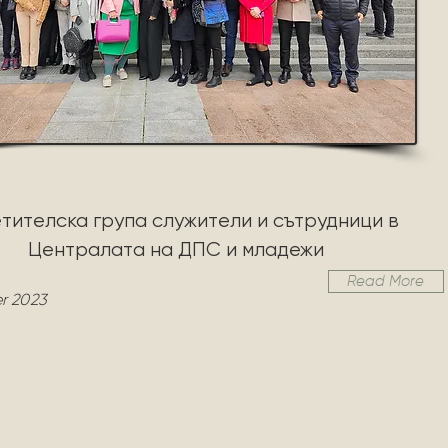
тителска група служители и сътрудници в
Централата на ДПС и младежи
Read More
r 2023