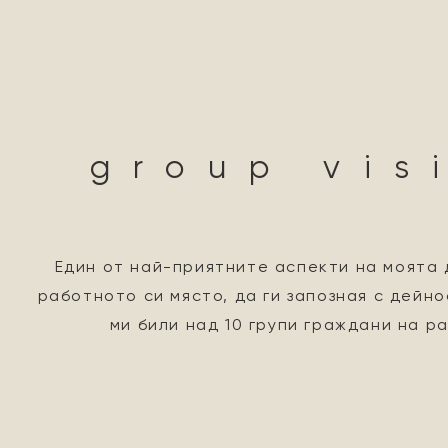
group vis
Един от най-приятните аспекти на моята 
работното си място, да ги запозная с дейн
ми били над 10 групи граждани на р