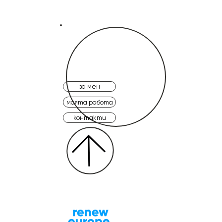
за мен
моята работа
контакти