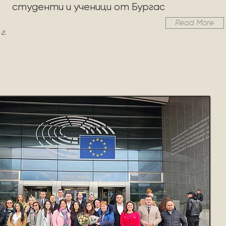
студенти и ученици от Бургас
Read More
г.