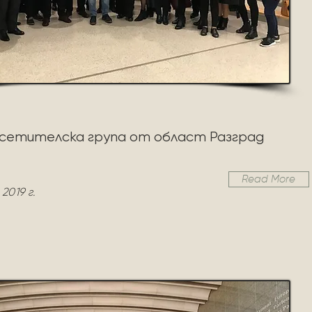
сетителска група от област Разград
Read More
2019 г.