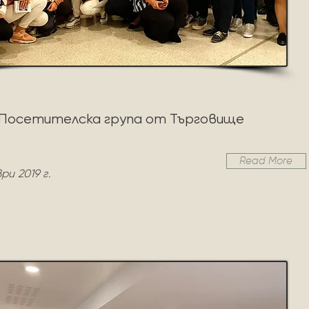
Посетителска група от Търговище
Read More
ри 2019 г.