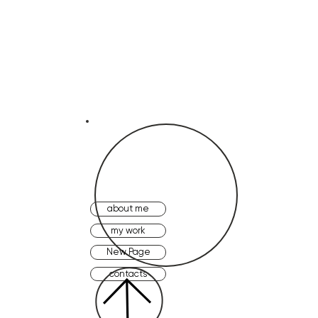
about me
my work
New Page
contacts