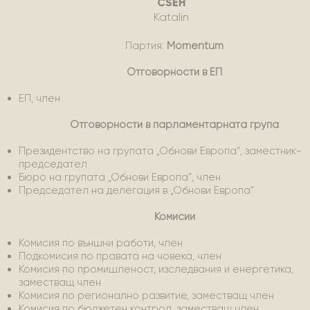
CSEH
Katalin
Партия:
Momentum
Отговорности в ЕП
ЕП, член
Отговорности в парламентарната група
Президентство на групата „Обнови Европа“, заместник-
председател
Бюро на групата „Обнови Европа“, член
Председател на делегация в „Обнови Европа“
Комисии
Комисия по външни работи, член
Подкомисия по правата на човека, член
Комисия по промишленост, изследвания и енергетика,
заместващ член
Комисия по регионално развитие, заместващ член
Комисия по бюджетен контрол, заместващ член