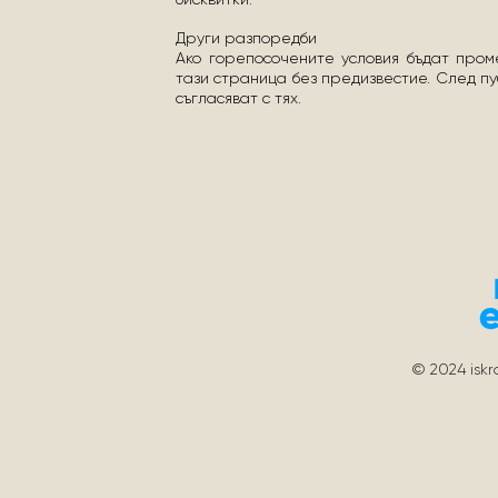
Други разпоредби
Ако горепосочените условия бъдат пром
тази страница без предизвестие. След пу
съгласяват с тях.
© 2024
isk