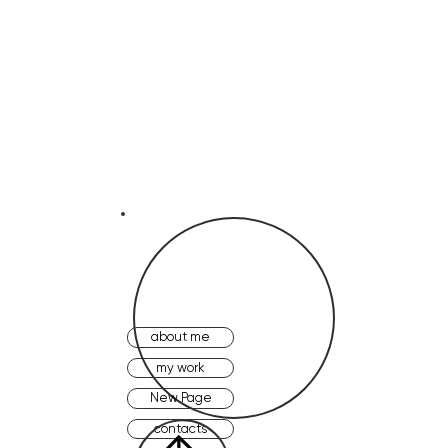
about me
my work
New Page
contacts