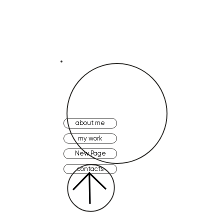
about me
my work
New Page
contacts