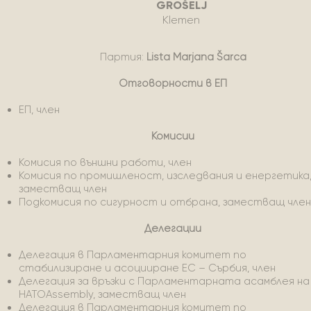
GROŠELJ
Klemen
Партия:
Lista Marjana Šarca
Отговорности в ЕП
ЕП, член
Комисии
Комисия по външни работи, член
Комисия по промишленост, изследвания и енергетика
заместващ член
Подкомисия по сигурност и отбрана, заместващ член
Делегации
Делегация в Парламентарния комитет по
стабилизиране и асоцииране ЕС – Сърбия, член
Делегация за връзки с Парламентарната асамблея на
НАТОAssembly, заместващ член
Делегация в Парламентарния комитет по