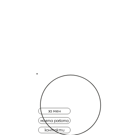
за мен
моята работа
контакти