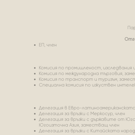
Па
Отг
ЕП, член
Комисия по промишленост, изследвания и
Комисия по международна търговия, зам
Комисия по транспорт и туризъм, замес
Специална комисия по изкуствен интел
Делегация в Евро-латиноамериканската
Делегация за връзки с Меркосур, член
Делегация за връзки с държавите от Юг
Югоизточна Азия, заместващ член
Делегация за връзки с Китайската наро