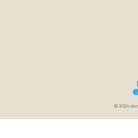
© 2024
isk