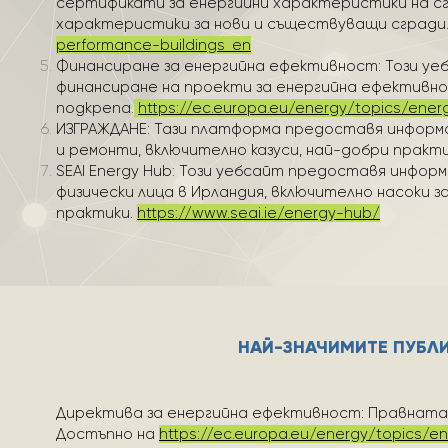
сертификати за енергийни характеристики на сг
характеристики за нови и съществуващи сгради
performance-buildings_en
Финансиране за енергийна ефективност: Този у
финансиране на проекти за енергийна ефективно
подкрепа.
https://ec.europa.eu/energy/topics/energ
ИЗГРАЖДАНЕ: Тази платформа предоставя информа
и ремонти, включително казуси, най-добри практи
SEAI Energy Hub: Този уебсайт предоставя инфор
физически лица в Ирландия, включително насоки з
практики.
https://www.seai.ie/energy-hub/
НАЙ-ЗНАЧИМИТЕ ПУБЛ
Директива за енергийна ефективност: Правната 
Достъпно на
https://ec.europa.eu/energy/topics/en