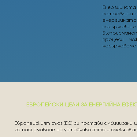
Eнергийната
потреблени
енергийната
насърчаван
възприемане
процеси мо
насърчаваме
ЕВРОПЕЙСКИ ЦЕЛИ ЗА ЕНЕРГИЙНА ЕФЕ
Европейският съюз (ЕС) си постави амбициозни
за насърчаване на устойчивостта и смекчаван