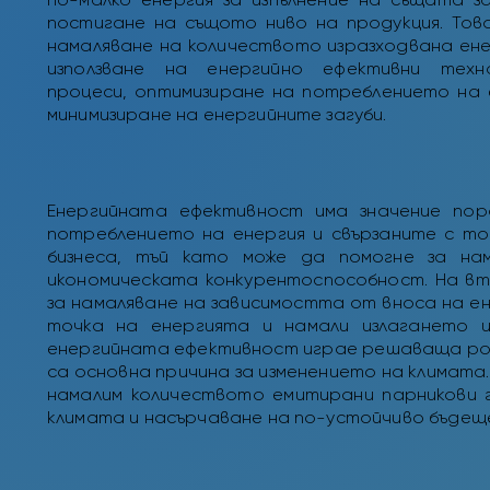
постигане на същото ниво на продукция. Тов
намаляване на количеството изразходвана ене
използване на енергийно ефективни техн
процеси, оптимизиране на потреблението на 
минимизиране на енергийните загуби.
Енергийната ефективност има значение пора
потреблението на енергия и свързаните с то
бизнеса, тъй като може да помогне за на
икономическата конкурентоспособност. На в
за намаляване на зависимостта от вноса на е
точка на енергията и намали излагането и
енергийната ефективност играе решаваща роля
са основна причина за изменението на климата
намалим количеството емитирани парникови г
климата и насърчаване на по-устойчиво бъдеще