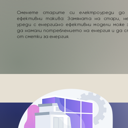
Сменете старите си електроуреди до 
ефективни такива: Замяната на стари, н
уреди с енергийно ефективни модели може 
да намали потреблението на енергия и да с
от сметки за енергия.