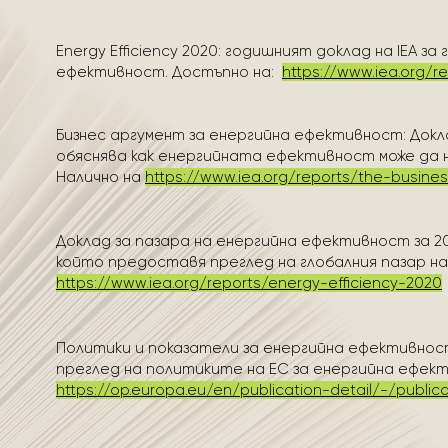
Energy Efficiency 2020: годишният доклад на IEA 
ефективност. Достъпно на:
https://www.iea.org/r
Бизнес аргумент за енергийна ефективност: Докл
обяснява как енергийната ефективност може да
Налично на
https://www.iea.org/reports/the-busine
Доклад за пазара на енергийна ефективност за 202
който предоставя преглед на глобалния пазар н
https://www.iea.org/reports/energy-efficiency-2020
Политики и показатели за енергийна ефективност
преглед на политиките на ЕС за енергийна ефек
https://op.europa.eu/en/publication-detail/-/publ