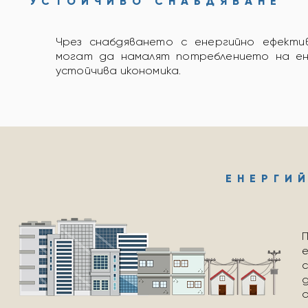
УСТОЙЧИВО СНАБДЯВАНЕ
Чрез снабдяването с енергийно ефекти
могат да намалят потреблението на ен
устойчива икономика.
ЕНЕРГИ
с
о