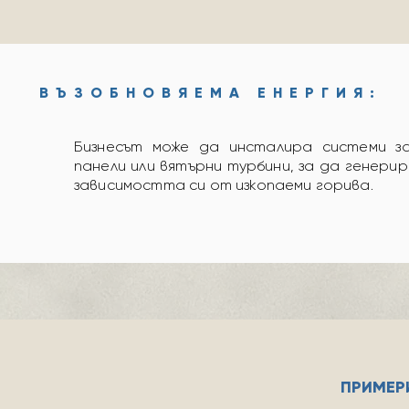
ВЪЗОБНОВЯЕМА ЕНЕРГИЯ:
Бизнесът може да инсталира системи за
панели или вятърни турбини, за да генери
зависимостта си от изкопаеми горива.
ПРИМЕР