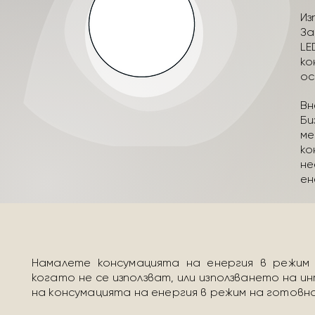
И
За
L
ко
ос
В
Б
м
к
не
ен
Намалете консумацията на енергия в режим 
когато не се използват, или използването на 
на консумацията на енергия в режим на готовно