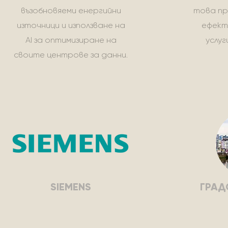
възобновяеми енергийни
това пр
източници и използване на
ефект
AI за оптимизиране на
услуг
своите центрове за данни.
SIEMENS
ГРАД