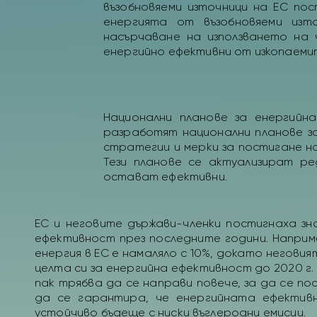
възобновяеми източници на ЕС по
енергията от възобновяеми изт
насърчаване на използването на 
енергийно ефективни от изкопаеми
Национални планове за енергийн
разработят национални планове з
стратегии и мерки за постигане н
Тези планове се актуализират ре
остават ефективни.
ЕС и неговите държави-членки постигнаха з
ефективност през последните години. Наприме
енергия в ЕС е намаляло с 10%, докато неговият
целта си за енергийна ефективност до 2020 г. 
пак трябва да се направи повече, за да се по
да се гарантира, че енергийната ефектив
устойчиво бъдеще с ниски въглеродни емисии.