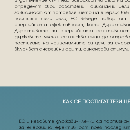
В допълнение към тези всеобхватни цели на Е
определят свои собствени национални цели
зависимост от потреблението на енергия във
постигне тези цели, ЕС въведе набор от 
енергийната ефективност, като Директива
Директивата за енергийната ефективност
държавите-членки се изисква също да разрабо
постигане на националните си цели за енерг
включват енергийни одити, финансови стимули 
КАК СЕ ПОСТИГАТ ТЕЗИ Ц
ЕС и неговите държави-членки са постигнал
за енергийна ефективност през последнит