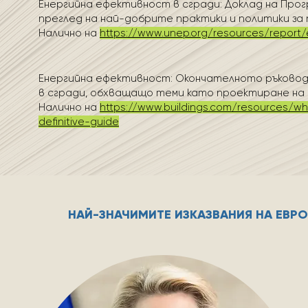
Енергийна ефективност в сгради: Доклад на Про
преглед на най-добрите практики и политики за
Налично на
https://www.unep.org/resources/report/e
Енергийна ефективност: Окончателното ръковод
в сгради, обхващащо теми като проектиране на с
Налично на
https://www.buildings.com/resources/whi
definitive-guide
НАЙ-ЗНАЧИМИТЕ ИЗКАЗВАНИЯ НА ЕВР