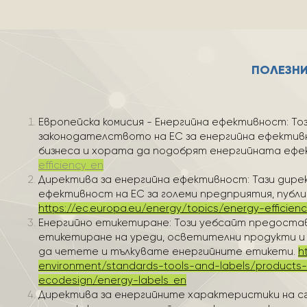
ПОЛЕЗНИ
Европейска комисия - Енергийна ефективност: Т
законодателството на ЕС за енергийна ефективн
бизнеса и хората да подобрят енергийната ефе
efficiency_en
Директива за енергийна ефективност: Тази дире
ефективност на ЕС за големи предприятия, публич
https://ec.europa.eu/energy/topics/energy-efficienc
Енергийно етикетиране: Този уебсайт предостав
етикетиране на уреди, осветителни продукти и д
да четете и тълкувате енергийните етикети.
h
environment/standards-tools-and-labels/products-
ecodesign/energy-labels_en
Директива за енергийните характеристики на сг