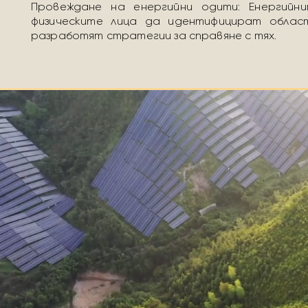
Провеждане на енергийни одити: Енергий
физическите лица да идентифицират облас
разработят стратегии за справяне с тях.