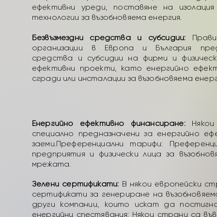
ефективни уреди, поставяне на изолация
технологии за възобновяема енергия.
Безвъзмездни средства и субсидии:
Прави
организации в Европа и България пред
средства и субсидии на фирми и физическ
ефективни проекти, като енергийно ефек
сгради или инсталации за възобновяема енерг
Енергийно ефективно финансиране:
Някои 
специално предназначени за енергийно еф
заеми.
Преференциални тарифи: Преференц
предприятия и физически лица за възобн
мрежата.
Зелени сертификати:
В някои европейски ст
сертификати за генериране на възобновяем
други компании, които искат да постигна
енергийни спестявания: Някои страни са въ