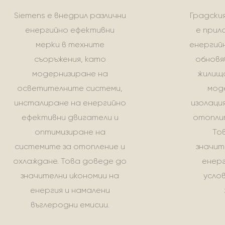
Siemens е внедрил различни
Градски
енергийно ефективни
е прил
мерки в техните
енергий
съоръжения, като
обновя
модернизиране на
жилища
осветителните системи,
мод
инсталиране на енергийно
изолаци
ефективни двигатели и
отопли
оптимизиране на
То
системите за отопление и
значит
охлаждане. Това доведе до
енерг
значителни икономии на
усло
енергия и намалени
въглеродни емисии.