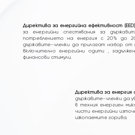
Директива за енергийна ефективност (EED)
за енергийни спестявания за държави
потреблението на енергия с 20% до 2
държавите-членки да прилагат набор от м
включително енергийни одити , задълже
финансови стимули.
Директива за енергия 
държавите-членки да у
в техния енергиен мик
чисти енергийни източ
изкопаемите горива.