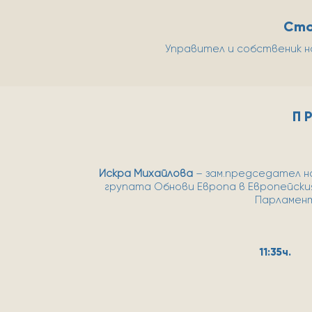
Сто
Управител и собственик н
П Р
Искра Михайлова
– зам.председател н
групата Обнови Европа в Европейски
Парламен
11:35ч.