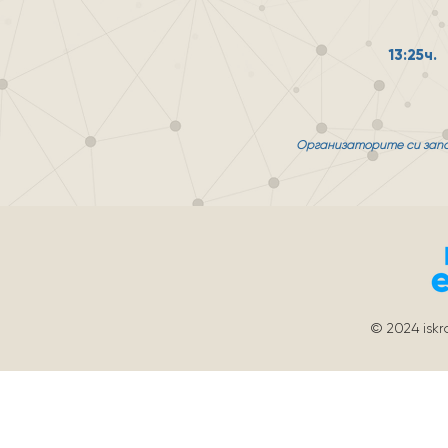
13:25ч.
Организаторите си зап
© 2024
isk