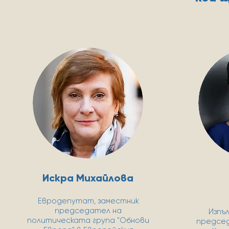
Искра Михайлова
Евродепутат, заместник
председател на
Изпъ
политическата група "Обнови
председ