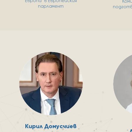
Европа" в Европейския
Коми
парламент
подготв
Кирил Домусчиев