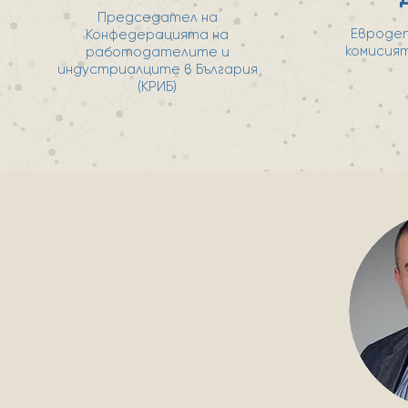
Председател на
Евроде
Конфедерацията на
комисият
работодателите и
индустриалците в България
(КРИБ)