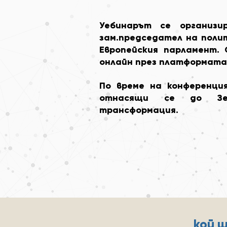
Уебинарът се организи
зам.председател на полит
Европейския парламент.
онлайн през платформат
По време на конференци
отнасящи се до Зе
трансформация.
кой 