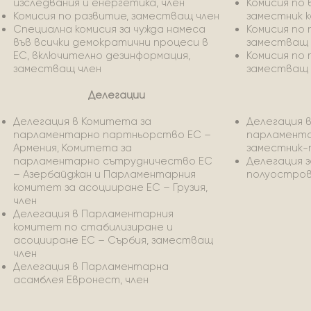
изследвания и енергетика, член
Комисия по 
Комисия по развитие, заместващ член
заместник 
Специална комисия за чужда намеса
Комисия по 
във всички демократични процеси в
заместващ 
ЕС, включително дезинформация,
Комисия по
заместващ член
заместващ 
Делегации
Делегация в Комитета за
Делегация 
парламентарно партньорство ЕС –
парламента
Армения, Комитета за
заместник
парламентарно сътрудничество ЕС
Делегация з
– Азербайджан и Парламентарния
полуостров
комитет за асоцииране ЕС – Грузия,
член
Делегация в Парламентарния
комитет по стабилизиране и
асоцииране ЕС – Сърбия, заместващ
член
Делегация в Парламентарна
асамблея Евронест, член