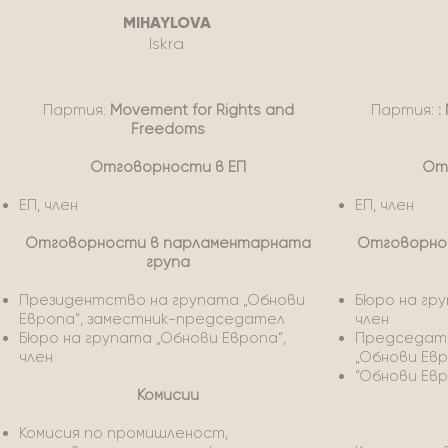
MIHAYLOVA
Iskra
Партия:
Movement for Rights and
Партия:
:
Freedoms
Отговорности в ЕП
От
ЕП, член
ЕП, член
Отговорности в парламентарната
Отговорно
група
Президентство на групата „Обнови
Бюро на гру
Европа“, заместник-председател
член
Бюро на групата „Обнови Европа“,
Председате
член
„Обнови Ев
“Обнови Ев
Комисии
Комисия по промишленост,