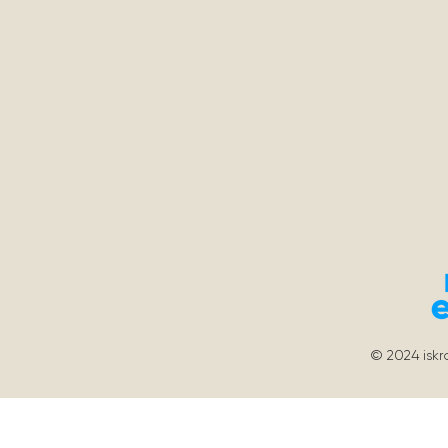
© 2024
isk