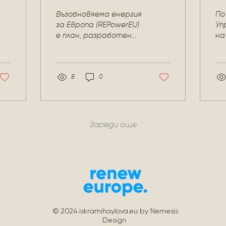
(REPowerEU)
п
Възобновяема енергия
По
 и
Д
за Европа (REPowerEU)
Уп
е план, разработен
на
к
от Европейския съюз
ка
Б
за ускоряване на
Бъ
внедряването на
на
възобновяеми
8
0
ин
енергийни...
из
Зареди още
© 2024
iskramihaylova.eu
by Nemesis
Design