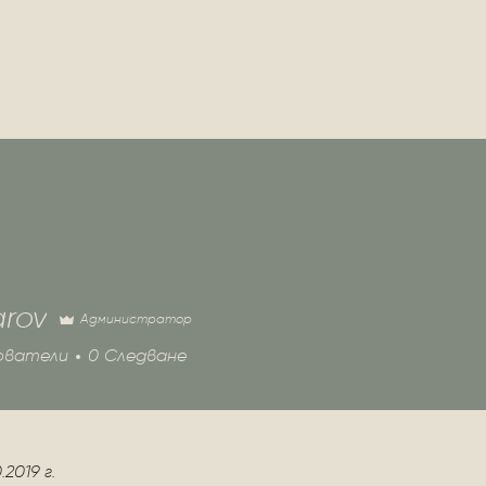
rov
Администратор
ователи
0
Следване
2019 г.