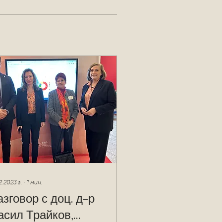
2.2023 г.
∙
1
мин.
азговор с доц. д-р
асил Трайков,