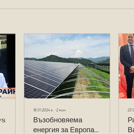
18.01.2024 г.
∙
2
мин.
23.1
ws
Възобновяема
Р
енергия за Европа
В